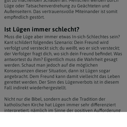
gut zu machenden Schaden an. Menschen werden durch
Lüge oder Tatsachenverdrehung zu Geächteten und
Außenseitern. Das vertrauensvolle Miteinander ist somit
empfindlich gestört.
Ist Lügen immer schlecht?
Muss die Lüge aber immer etwas In-sich-Schlechtes sein?
Kant schildert folgendes Szenario: Dein Freund wird
verfolgt und versteckt sich; du weißt, wo er sich versteckt;
der Verfolger fragt dich, wo sich dein Freund befindet. Was
antwortest du ihm? Eigentlich muss die Wahrheit gesagt
werden. Schaut man jedoch auf die möglichen
Konsequenzen dieser Situation, dann ist Lügen sogar
angebracht. Dem Freund kann damit vielleicht das Leben
gerettet werden. Der Sinn des Lügenverbots ist in diesem
Fall indirekt wiederhergestellt.
Nicht nur die Bibel, sondern auch die Tradition der
katholischen Kirche hat Lügen immer sehr differenziert
interpretiert, nämlich im Sinne der positiven Aufforderung
zu einer Wahrheit, die die Realität nicht einfach nur
abbildet, sondern der jeweiligen Situation angemessen