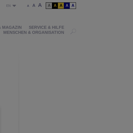
A
A
A
A
A
A
A
P
EN
A
& MAGAZIN
SERVICE & HILFE
MENSCHEN & ORGANISATION