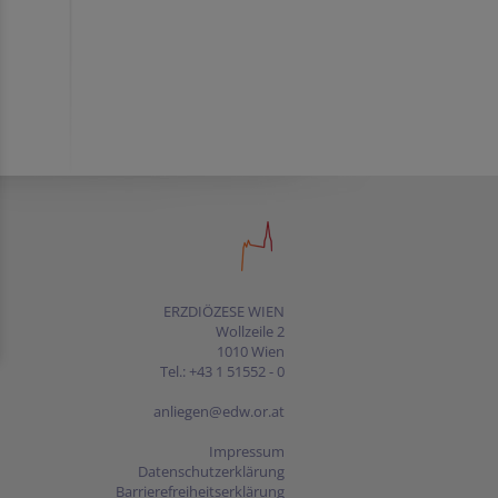
ERZDIÖZESE WIEN
Wollzeile 2
1010 Wien
Tel.: +43 1 51552 - 0
anliegen@edw.or.at
Impressum
Datenschutzerklärung
Barrierefreiheitserklärung