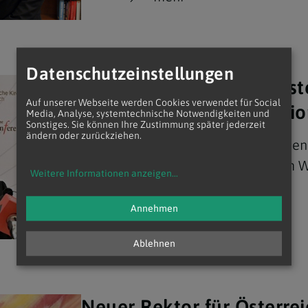
Datenschutzeinstellungen
Bischofskonferenz: Christ
Auf unserer Webseite werden Cookies verwendet für Social
Kinder, Armut und Religio
Media, Analyse, systemtechnische Notwendigkeiten und
Sonstiges. Sie können Ihre Zustimmung später jederzeit
ändern oder zurückziehen.
Die Erklärungen der Österreichischen
Frühjahrsvollversammlung 2026 im W
Weitere Informationen anzeigen
...
mehr
Annehmen
Ablehnen
Neuer Rektor für Österrei