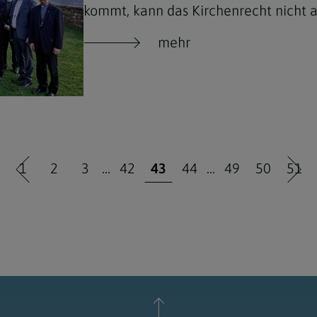
kommt, kann das Kirchenrecht nicht a
mehr
1
2
3
...
42
43
44
...
49
50
51