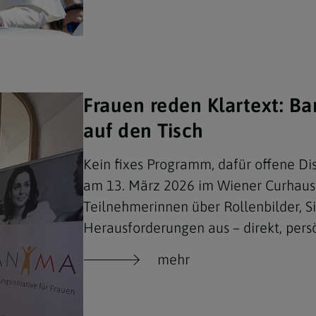
e
twoch
itung
10 Gebote
Trennung/Scheidung
Meldungsarchiv
rium für
7 Todsünden
Einsamkeit
sik
7 Gaben des Heiligen Gei
Trauer
nbildung in deiner
Frauen reden Klartext: B
en
Begräbnis
auf den Tisch
Navigation schließen
he Kurse
mmelfahrt
achige Gemeinden
Kein fixes Programm, dafür offene D
amm
am 13. März 2026 im Wiener Curhaus 
nam
Teilnehmerinnen über Rollenbilder, Si
Herausforderungen aus – direkt, persö
melfahrt
Navigation schließen
mehr
Navigation schließen
gen und Allerseelen