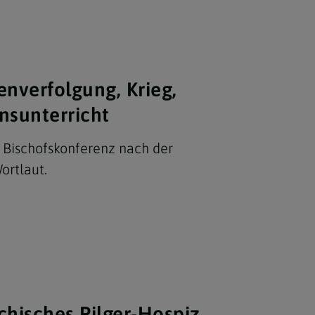
enverfolgung, Krieg,
nsunterricht
 Bischofskonferenz nach der
ortlaut.
chisches Pilger-Hospiz