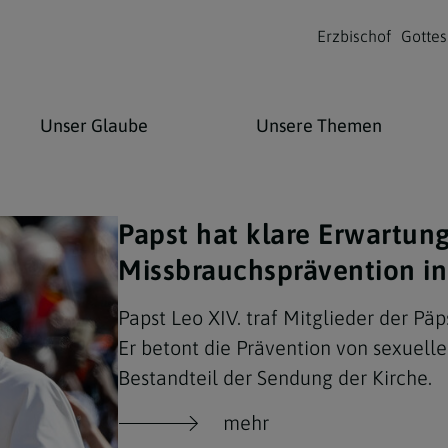
Erzbischof
Gottes
Unser Glaube
Unsere Themen
Papst hat klare Erwartun
jahr
weltweit
ation
Glaubenswissen
Verantwortung &
Lebenslagen
Neuigkeiten
Missbrauchsprävention in
Engagement
XIV
n: St.
Papst Leo XIV. traf Mitglieder der Pä
Heilige & Selige
Kinder & Jugendliche
Nachrichtenmeldungen
iftung
Er betont die Prävention von sexuelle
Lebensschutz
en
Kirchenlexikon
Familie
Alle Neuigkeiten aus den
Bestandteil der Sendung der Kirche.
e Privatschulen
Pfarren
Schöpfung & Klimaschutz
en Drei Könige
rfolgung
öfe
Die 12 Apostel
Senioren
mehr
-Pädagogische
Alle Termine