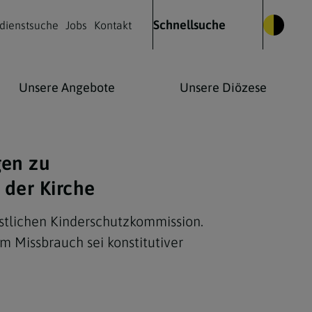
Schnellsuche
dienstsuche
Jobs
Kontakt
Unsere Angebote
Unsere Diözese
gen zu
Glauben leben
Kulturelles Leben
Kontakt
 der Kirche
pstlichen Kinderschutzkommission.
Was wir glauben
Kirchenmusik
m Missbrauch sei konstitutiver
Die Heilige Messe
Kirche & Kunst
Wie Christen beten