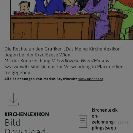
Die Rechte an den Grafiken „Das kleine Kirchenlexikon“
liegen bei der Erzdiözese Wien.
Mit der Kennzeichung
© Erzdiözese Wien/Markus
Szyszkowitz
sind sie nur zur Verwendung in Pfarrmedien
freigegeben.
Alle Zeichnungen von Markus Szyszkowitz
www.artoons.at
kirchenlexik
KIRCHENLEXIKON
on-
Bild
zeichnung-
2,32MB
pfingstsequ
Download