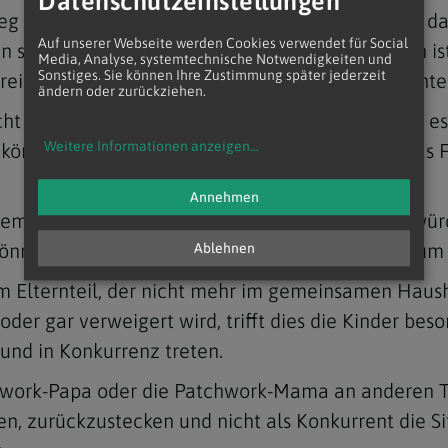
Datenschutzeinstellungen
 organisieren. Trotzdem sollen die Eltern nicht da
Auf unserer Webseite werden Cookies verwendet für Social
 sich hier gegen einen Elternteil auszusprechen ist
Media, Analyse, systemtechnische Notwendigkeiten und
Sonstiges. Sie können Ihre Zustimmung später jederzeit
treiten, sollten Familien lieber zweimal Weihnachte
ändern oder zurückziehen.
cht jedes Jahr für alle zu 100 Prozent passen und e
Weitere Informationen anzeigen
...
können sich von Jahr zu Jahr abwechseln und das F
Annehmen
gemeinsame Weihnachtsfeier getrennter Eltern würd
könnte. Die Kinder würden auch die Zeit nutzen, um
Ablehnen
m Elternteil, der nicht mehr im gemeinsamen Haus
 gar verweigert wird, trifft dies die Kinder besond
und in Konkurrenz treten.
ork-Papa oder die Patchwork-Mama an anderen Ta
 zurückzustecken und nicht als Konkurrent die Situ