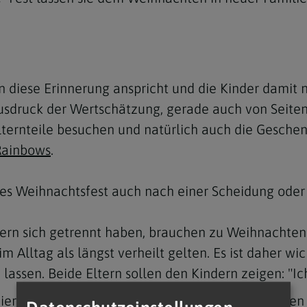
n diese Erinnerung anspricht und die Kinder damit ni
druck der Wertschätzung, gerade auch von Seiten de
 Elternteile besuchen und natürlich auch die Gesche
Rainbows
.
nes Weihnachtsfest auch nach einer Scheidung ode
tern sich getrennt haben, brauchen zu Weihnachte
m Alltag als längst verheilt gelten. Es ist daher w
 lassen. Beide Eltern sollen den Kindern zeigen: "Ich
ert wird, müssen die Eltern entscheiden. Sie solle