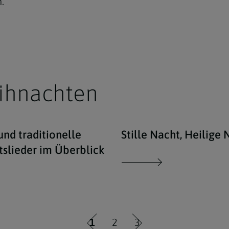
.
ihnachten
auriges Mädchen zu Weihnachten
iStock/artisteer / Liederbuch und Weihnachts
nd traditionelle
Stille Nacht, Heilige 
slieder im Überblick
1
2
3