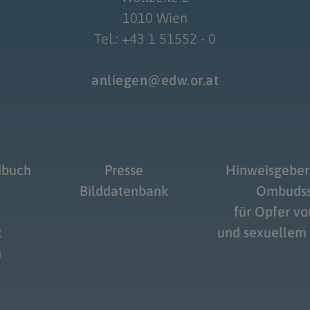
1010 Wien
Tel.: +43 1 51552 - 0
anliegen@edw.or.at
dbuch
Presse
Hinweisgeber
Bilddatenbank
Ombudss
für Opfer v
t
und sexuellem
m