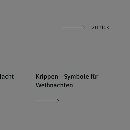
zurück
dekoration
iStockt/Andreas Steidlinger / Stille Nacht Noten
Krip
Nacht
Krippen – Symbole für
Weihnachten