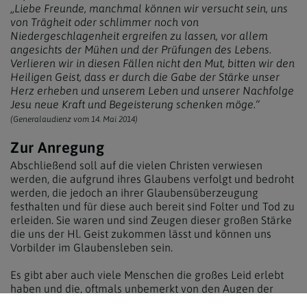
„Liebe Freunde, manchmal können wir versucht sein, uns
von Trägheit oder schlimmer noch von
Niedergeschlagenheit ergreifen zu lassen, vor allem
angesichts der Mühen und der Prüfungen des Lebens.
Verlieren wir in diesen Fällen nicht den Mut, bitten wir den
Heiligen Geist, dass er durch die Gabe der Stärke unser
Herz erheben und unserem Leben und unserer Nachfolge
Jesu neue Kraft und Begeisterung schenken möge.“
(Generalaudienz vom 14. Mai 2014)
Zur Anregung
Abschließend soll auf die vielen Christen verwiesen
werden, die aufgrund ihres Glaubens verfolgt und bedroht
werden, die jedoch an ihrer Glaubensüberzeugung
festhalten und für diese auch bereit sind Folter und Tod zu
erleiden. Sie waren und sind Zeugen dieser großen Stärke
die uns der Hl. Geist zukommen lässt und können uns
Vorbilder im Glaubensleben sein.
Es gibt aber auch viele Menschen die großes Leid erlebt
haben und die, oftmals unbemerkt von den Augen der
Öffentlichkeit, um den Erhalt ihrer Familien und das