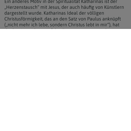
Ein anderes Motiv in der Spiritualität Katharinas ist der
„Herzenstausch“ mit Jesus, der auch häufig von Künstlern
dargestellt wurde. Katharinas Ideal der völligen
Christusförmigkeit, das an den Satz von Paulus anknüpft
(„nicht mehr ich lebe, sondern Christus lebt in mir“), hat
direkte Auswirkung auf das Engagement von Katharina.
Katharina von Siena und die Politik
Katharinas Spiritualität ist alles andere als weltflüchtig. Sie
wird, ohne dass sie danah strebt zu Ratgeberin für viele
Menschen, selbst für Fürsten und Bischöfe und vermittelt
in kriegerischen Auseinandersetzungen zwischen
italienischen Städten.
Sie lernt zwar zu lesen, um die Heilige Schrift zu lesen und
das Stundengebet feiern zu können, ihre Briefe und
Schriften diktiert sie allerdings mehreren „Sekretären“ in
ihrer Umgebung. Auffällig ist in ihren zahlreichen Briefen
an Päpste, Fürsten und Bischöfe, die selbstbewusste
Einleitung „Io Catarina“ (Ich Katharina…). Mit ihrem
vielfältigen Einsatz erregt sie durchaus auch Kritik und
Verdacht und muss sich einer Art Gericht durch den
Dominikanerorden stellen, aus dem sie aber unbescholten