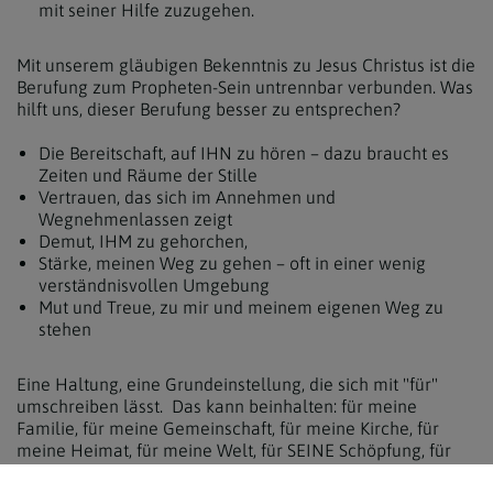
mit seiner Hilfe zuzugehen.
Mit unserem gläubigen Bekenntnis zu Jesus Christus ist die
Berufung zum Propheten-Sein untrennbar verbunden. Was
hilft uns, dieser Berufung besser zu entsprechen?
Die Bereitschaft, auf IHN zu hören – dazu braucht es
Zeiten und Räume der Stille
Vertrauen, das sich im Annehmen und
Wegnehmenlassen zeigt
Demut, IHM zu gehorchen,
Stärke, meinen Weg zu gehen – oft in einer wenig
verständnisvollen Umgebung
Mut und Treue, zu mir und meinem eigenen Weg zu
stehen
Eine Haltung, eine Grundeinstellung, die sich mit "für"
umschreiben lässt. Das kann beinhalten: für meine
Familie, für meine Gemeinschaft, für meine Kirche, für
meine Heimat, für meine Welt, für SEINE Schöpfung, für
Gott, also