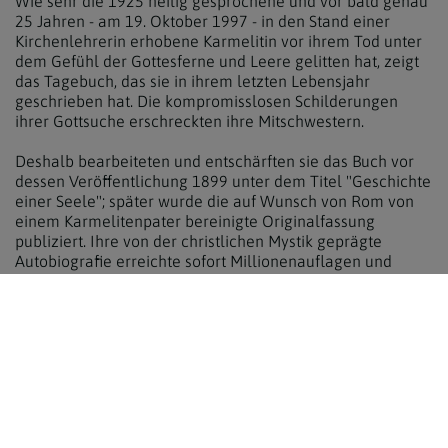
Wie sehr die 1925 heilig gesprochene und vor bald genau
25 Jahren - am 19. Oktober 1997 - in den Stand einer
Kirchenlehrerin erhobene Karmelitin vor ihrem Tod unter
dem Gefühl der Gottesferne und Leere gelitten hat, zeigt
das Tagebuch, das sie in ihrem letzten Lebensjahr
geschrieben hat. Die kompromisslosen Schilderungen
ihrer Gottsuche erschreckten ihre Mitschwestern.
Deshalb bearbeiteten und entschärften sie das Buch vor
dessen Veröffentlichung 1899 unter dem Titel "Geschichte
einer Seele"; später wurde die auf Wunsch von Rom von
einem Karmelitenpater bereinigte Originalfassung
publiziert. Ihre von der christlichen Mystik geprägte
Autobiografie erreichte sofort Millionenauflagen und
inspirierte unzählige Menschen auf ihrem Glaubens- und
Lebensweg.
So wählte etwa Mutter Teresa ihren Ordensnamen nach
der französischen Karmelitin; und wie diese sollte auch
die in Indien wirkende Ordensfrau und Ordensgründerin
das Gefühl der Gottesferne erleben. Auch Thereses
Leidensfrömmigkeit - wonach eigenes körperliches und
seelisches Leiden das Leiden Christi lindert - hat Mutter