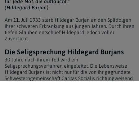
für jede Not, die auftaucht."
(Hildegard Burjan)
Am 11. Juli 1933 starb Hildegar Burjan an den Spätfolgen
ihrer schweren Erkrankung aus jungen Jahren. Durch ihren
tiefen Glauben entschlief Hildegard jedoch voller
Zuversicht.
Die Seligsprechung Hildegard Burjans
30 Jahre nach ihrem Tod wird ein
Seligsprechungsverfahren eingeleitet. Die Lebensweise
Hildegard Burjans ist nicht nur für die von ihr gegründete
Schwesterngemeinschaft Caritas Socialis richtungweisend
und vorbildlich, sondern hat vielen Menschen in Kirche
und Gesellschaft Ermutigung gebracht. Das
Seligsprechungsverfahren dauerte 50 Jahre, es wurden
zahlreiche Gutachten bezüglich der Wunderheilung
erstellt.
Während der Homilie zum Abschluss des diözesanen
Seligsprechungsverfahrens für Hildegard verweist
Weihbischof Helmut Krätzl auf die vielen Wunder in ihrem