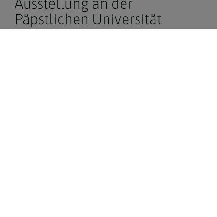
Ausstellung an der
Päpstlichen Universität
Gregoriana in Rom
Zum 400. Jubiläum seines Martyriums wurde kürzlich
eine Ausstellung an der Päpstlichen Universität
Gregoriana in Rom eröffnet, die von der Botschafterin
Litauens beim Heiligen Stuhl kuratiert wurde. Dabei
wurde Josaphat als verbindende Figur zwischen
Litauen, Polen, der Ukraine und Weißrussland
gewürdigt.
Erzdiözese Wien / Ausstellung an der Päpstlichen Universität Greg
Erzdiözese Wien / Ausstellung an der Päpstli
Erzdiözese Wien / Ausste
Ausstellung an
Ausstellung an
Ausstellung an
der Päpstlichen
der Päpstlichen
der Päpstlichen
Universität
Universität
Universität
Gregoriana in
Gregoriana in
Gregoriana in
Rom
Rom
Rom
MEHR ERFAHREN