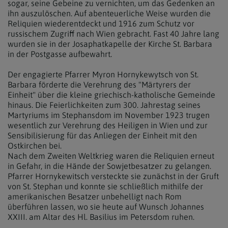
sogar, seine Gebeine zu vernichten, um das Gedenken an
ihn auszulöschen. Auf abenteuerliche Weise wurden die
Reliquien wiederentdeckt und 1916 zum Schutz vor
russischem Zugriff nach Wien gebracht. Fast 40 Jahre lang
wurden sie in der Josaphatkapelle der Kirche St. Barbara
in der Postgasse aufbewahrt.
Der engagierte Pfarrer Myron Hornykewytsch von St.
Barbara förderte die Verehrung des "Märtyrers der
Einheit" über die kleine griechisch-katholische Gemeinde
hinaus. Die Feierlichkeiten zum 300. Jahrestag seines
Martyriums im Stephansdom im November 1923 trugen
wesentlich zur Verehrung des Heiligen in Wien und zur
Sensibilisierung für das Anliegen der Einheit mit den
Ostkirchen bei.
Nach dem Zweiten Weltkrieg waren die Reliquien erneut
in Gefahr, in die Hände der Sowjetbesatzer zu gelangen.
Pfarrer Hornykewitsch versteckte sie zunächst in der Gruft
von St. Stephan und konnte sie schließlich mithilfe der
amerikanischen Besatzer unbehelligt nach Rom
überführen lassen, wo sie heute auf Wunsch Johannes
XXIII. am Altar des Hl. Basilius im Petersdom ruhen.