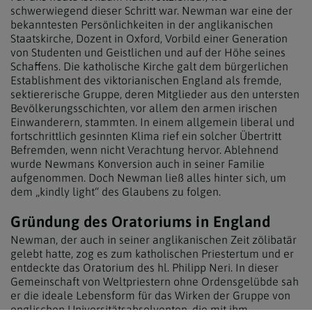
schwerwiegend dieser Schritt war. Newman war eine der
bekanntesten Persönlichkeiten in der anglikanischen
Staatskirche, Dozent in Oxford, Vorbild einer Generation
von Studenten und Geistlichen und auf der Höhe seines
Schaffens. Die katholische Kirche galt dem bürgerlichen
Establishment des viktorianischen England als fremde,
sektiererische Gruppe, deren Mitglieder aus den untersten
Bevölkerungsschichten, vor allem den armen irischen
Einwanderern, stammten. In einem allgemein liberal und
fortschrittlich gesinnten Klima rief ein solcher Übertritt
Befremden, wenn nicht Verachtung hervor. Ablehnend
wurde Newmans Konversion auch in seiner Familie
aufgenommen. Doch Newman ließ alles hinter sich, um
dem „kindly light“ des Glaubens zu folgen.
Gründung des Oratoriums in England
Newman, der auch in seiner anglikanischen Zeit zölibatär
gelebt hatte, zog es zum katholischen Priestertum und er
entdeckte das Oratorium des hl. Philipp Neri. In dieser
Gemeinschaft von Weltpriestern ohne Ordensgelübde sah
er die ideale Lebensform für das Wirken der Gruppe von
englischen Universitätsabsolventen, die mit ihm