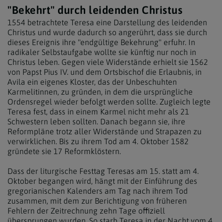
"Bekehrt" durch leidenden Christus
1554 betrachtete Teresa eine Darstellung des leidenden
Christus und wurde dadurch so angerührt, dass sie durch
dieses Ereignis ihre "endgültige Bekehrung" erfuhr. In
radikaler Selbstaufgabe wollte sie künftig nur noch in
Christus leben. Gegen viele Widerstände erhielt sie 1562
von Papst Pius IV. und dem Ortsbischof die Erlaubnis, in
Avila ein eigenes Kloster, das der Unbeschuhten
Karmelitinnen, zu gründen, in dem die ursprüngliche
Ordensregel wieder befolgt werden sollte. Zugleich legte
Teresa fest, dass in einem Karmel nicht mehr als 21
Schwestern leben sollten. Danach begann sie, ihre
Reformpläne trotz aller Widerstände und Strapazen zu
verwirklichen. Bis zu ihrem Tod am 4. Oktober 1582
gründete sie 17 Reformklöstern.
Dass der liturgische Festtag Teresas am 15. statt am 4.
Oktober begangen wird, hängt mit der Einführung des
gregorianischen Kalenders am Tag nach ihrem Tod
zusammen, mit dem zur Berichtigung von früheren
Fehlern der Zeitrechnung zehn Tage offiziell
übersprungen wurden. So starb Teresa in der Nacht vom 4.