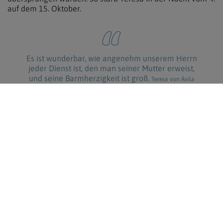
auf dem 15. Oktober.
Es ist wunderbar, wie angenehm unserem Herrn
jeder Dienst ist, den man seiner Mutter erweist,
und seine Barmherzigkeit ist groß.
Teresa von Ávila
zurück
WEITERE INFORMATIONEN:
Attribute