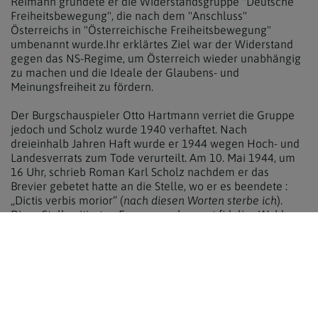
Reimann gründete er die Widerstandsgruppe "Deutsche
Freiheitsbewegung", die nach dem "Anschluss"
Österreichs in "Österreichische Freiheitsbewegung"
umbenannt wurde.Ihr erklärtes Ziel war der Widerstand
gegen das NS-Regime, um Österreich wieder unabhängig
zu machen und die Ideale der Glaubens- und
Meinungsfreiheit zu fördern.
Der Burgschauspieler Otto Hartmann verriet die Gruppe
jedoch und Scholz wurde 1940 verhaftet. Nach
dreieinhalb Jahren Haft wurde er 1944 wegen Hoch- und
Landesverrats zum Tode verurteilt. Am 10. Mai 1944, um
16 Uhr, schrieb Roman Karl Scholz nachdem er das
Brevier gebetet hatte an die Stelle, wo er es beendete :
„Dictis verbis morior“ (
nach diesen Worten sterbe ich
).
Diese Stelle zitierte: „Euge serve bone et fidelis - Wohlan,
du guter und getreuer Knecht, weil du über weniges
getreu gewesen bist, will ich dich über vieles setzen,
spricht der Herr. Halleluja.“ Seine letzten Worte vor der
Hinrichtung werden so überliefert: "Für Christus und
Österreich".
Scholz hinterließ zahlreiche Gedichte und Briefe aus der