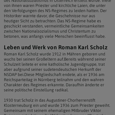
des Nationalsozialismus in Österreich erstellt wurde. Viele
von ihnen waren Priester und kirchliche Laien, die unter
den Verfolgungen des NS-Regimes zu leiden hatten. Der
Historiker warnte davor, die Geschehnisse nur aus
heutiger Sicht zu betrachten. Das NS-Regime habe es
geschickt verstanden, vermeintliche Gemeinsamkeiten
zwischen Nationalsozialismus und Christentum zu
betonen, was anfangs viele Menschen beeinflusst habe.
Leben und Werk von Roman Karl Scholz
Roman Karl Scholz wurde 1912 in Mähren geboren und
wuchs bei seinen Großeltern auf.Bereits während seiner
Schulzeit leitete er eine katholische Jugendgruppe, trat
aber aufgrund seiner sudetendeutschen Herkunft der
NSDAP bei.Diese Mitgliedschaft endete, als er 1936 am
Reichsparteitag in Nürnberg teilnahm und den wahren
Charakter des Regimes erkannte. Daraufhin änderte er
seine politische Einstellung radikal.
1930 trat Scholz in das Augustiner-Chorherrenstift
Klosterneuburg ein und wurde 1936 zum Priester geweiht.
Gemeinsam mit seinem ehemaligen Mitbruder Viktor