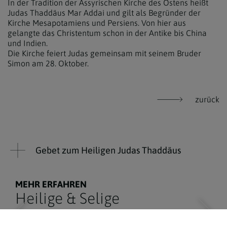
In der Tradition der Assyrischen Kirche des Ostens heißt
Judas Thaddäus Mar Addai und gilt als Begründer der
Kirche Mesapotamiens und Persiens. Von hier aus
gelangte das Christentum schon in der Antike bis China
und Indien.
Die Kirche feiert Judas gemeinsam mit seinem Bruder
Simon am 28. Oktober.
zurück
Gebet zum Heiligen Judas Thaddäus
MEHR ERFAHREN
Heilige & Selige