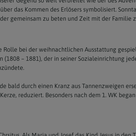
nserer Gegend so weit verbreitet wie der des Advent
 über das Kommen des Erlösers symbolisiert. Sonnt
 oder gemeinsam zu beten und Zeit mit der Familie z
Rolle bei der weihnachtlichen Ausstattung gespielt.
 (1808 – 1881), der in seiner Sozialeinrichtung je
nzündete.
e bald durch einen Kranz aus Tannenzweigen erset
e Kerze, reduziert. Besonders nach dem 1. WK bega
Chrsitus. Als Maria und Josef das Kind Jesus in den