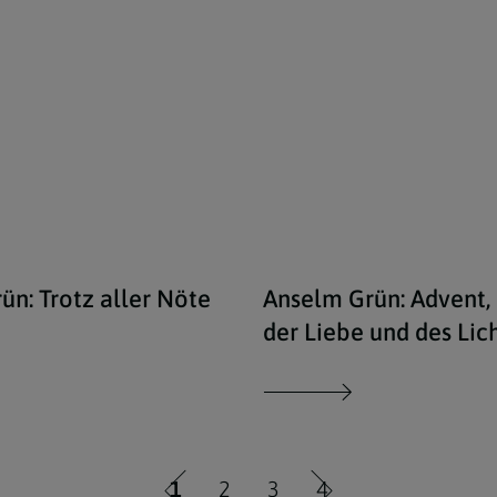
 Schönlaub, Stephan Schoenlaub / Jesuskind in der Krippe
iStock/umbertoleporini / Steinstatue der Gott
ün: Trotz aller Nöte
Anselm Grün: Advent, 
der Liebe und des Lic
1
2
3
4