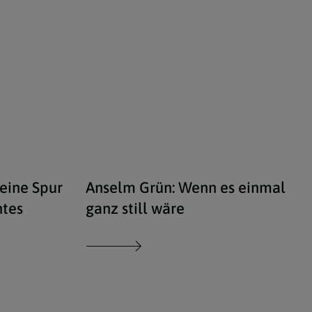
esmutter Maria
iStock/Olivia Baumgartner / Hände bilden ein Herz durch das die S
iSto
eine Spur
Anselm Grün: Wenn es einmal
htes
ganz still wäre