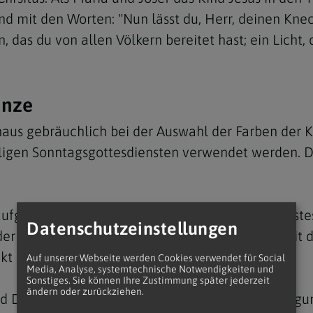
nd mit den Worten: "Nun lässt du, Herr, deinen Knech
as du von allen Völkern bereitet hast; ein Licht, 
änze
chaus gebräuchlich bei der Auswahl der Farben der K
iligen Sonntagsgottesdiensten verwendet werden. Dre
so aufgehellt durch das Weiß der Freude und des Fest
Datenschutzeinstellungen
r Name leitet sich vom Eingangsvers ab, der mit d
kt stehen.
Auf unserer Webseite werden Cookies verwendet für Social
Media, Analyse, systemtechnische Notwendigkeiten und
Sonstiges. Sie können Ihre Zustimmung später jederzeit
ändern oder zurückziehen.
nd Deutungen. Von der katholischen Frauenbewegun