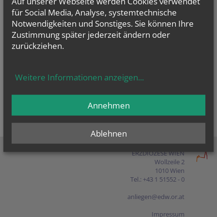
Auf unserer Webseite werden Cookies verwendet
Presse
für Social Media, Analyse, systemtechnische
Notwendigkeiten und Sonstiges. Sie können Ihre
Shop
Zustimmung später jederzeit ändern oder
zurückziehen.
EN
FR
ES
IT
PL
Weitere Informationen anzeigen
...
Annehmen
Ablehnen
ERZDIÖZESE WIEN
Wollzeile 2
1010 Wien
Tel.: +43 1 51552 - 0
anliegen@edw.or.at
Impressum