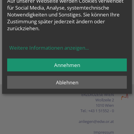
Auf unserer Webseite werden Cookies verwendet
Presse
für Social Media, Analyse, systemtechnische
Notwendigkeiten und Sonstiges. Sie können Ihre
Shop
Zustimmung später jederzeit ändern oder
zurückziehen.
EN
FR
ES
IT
PL
Weitere Informationen anzeigen
...
Annehmen
Ablehnen
ERZDIÖZESE WIEN
Wollzeile 2
1010 Wien
Tel.: +43 1 51552 - 0
anliegen@edw.or.at
Impressum