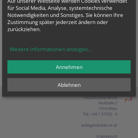
Auf unserer Webseite werden Cookies verwendet
Presse
für Social Media, Analyse, systemtechnische
Notwendigkeiten und Sonstiges. Sie können Ihre
Shop
Zustimmung später jederzeit ändern oder
zurückziehen.
EN
FR
ES
IT
PL
Weitere Informationen anzeigen
...
Annehmen
Ablehnen
ERZDIÖZESE WIEN
Wollzeile 2
1010 Wien
Tel.: +43 1 51552 - 0
anliegen@edw.or.at
Impressum