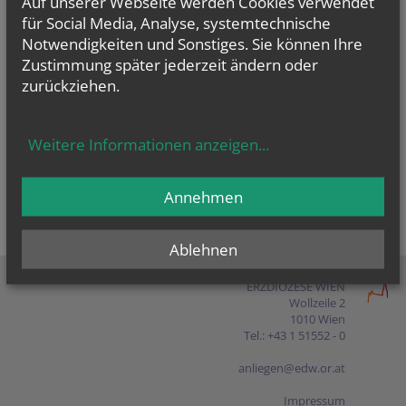
Auf unserer Webseite werden Cookies verwendet
Presse
für Social Media, Analyse, systemtechnische
Notwendigkeiten und Sonstiges. Sie können Ihre
Shop
Zustimmung später jederzeit ändern oder
zurückziehen.
EN
FR
ES
IT
PL
Weitere Informationen anzeigen
...
Annehmen
Ablehnen
ERZDIÖZESE WIEN
Wollzeile 2
1010 Wien
Tel.: +43 1 51552 - 0
anliegen@edw.or.at
Impressum