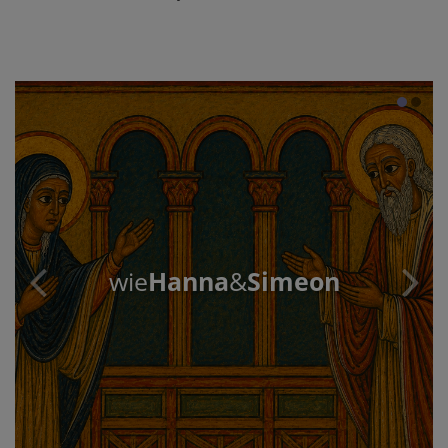
wie
Hanna
&
Simeon