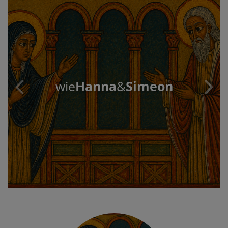
wie
Hanna
&
Simeon