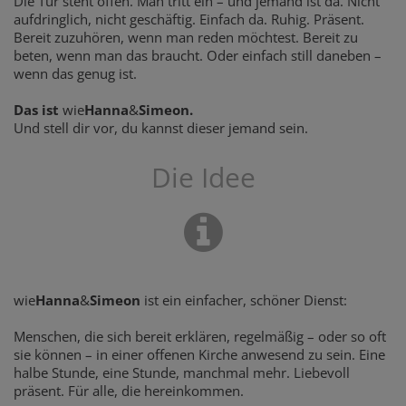
Die Tür steht offen. Man tritt ein – und jemand ist da. Nicht
aufdringlich, nicht geschäftig. Einfach da. Ruhig. Präsent.
Bereit zuzuhören, wenn man reden möchtest. Bereit zu
beten, wenn man das braucht. Oder einfach still daneben –
wenn das genug ist.
Das ist
wie
Hanna
&
Simeon.
Und stell dir vor, du kannst dieser jemand sein.
Die Idee
wie
Hanna
&
Simeon
ist ein einfacher, schöner Dienst:
Menschen, die sich bereit erklären, regelmäßig – oder so oft
sie können – in einer offenen Kirche anwesend zu sein. Eine
halbe Stunde, eine Stunde, manchmal mehr. Liebevoll
präsent. Für alle, die hereinkommen.