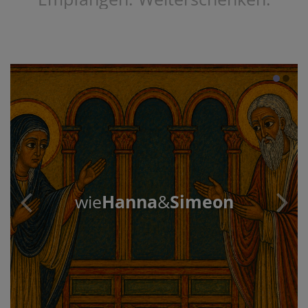
wie
Hanna
&
Simeon