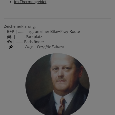
im Thermengebiet
Zeichenerklärung:
| B+P | ....... liegt an einer Bike+Pray-Route
|
| ....... Parkplatz
|
| ....... Radständer
|
| ....... Plug + Pray für E-Autos