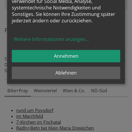
verwendet für Social Media, Analyse,
Seite neu
, um diesen Inhalt sehen zu können.
systemtechnische Notwendigkeiten und
Sonstiges. Sie können Ihre Zustimmung später
jederzeit ändern oder zurückziehen.
Park+Pray Standorte auf einen Blick
Weitere Informationen anzeigen
...
Annehmen
Sie sind per Rad oder Auto unterwegs?
Dann besuchen sie doch die´folgenden Park + Pray-
Standorte:
Ablehnen
Bike+Pray
Weinviertel
Wien & Co.
NÖ-Süd
rund um Poysdorf
im Marchfeld
7-Kirchen im Fischatal
Radln+Betn bei Klein Maria Dreieichen