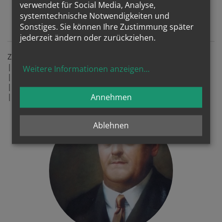
verwendet für Social Media, Analyse,
im Thermengebiet
systemtechnische Notwendigkeiten und
Sonstiges. Sie können Ihre Zustimmung später
jederzeit ändern oder zurückziehen.
Zeichenerklärung:
| B+P | ....... liegt an einer Bike+Pray-Route
Weitere Informationen anzeigen
...
|
| ....... Parkplatz
|
| ....... Radständer
|
| ....... Plug + Pray für E-Autos
Annehmen
Ablehnen