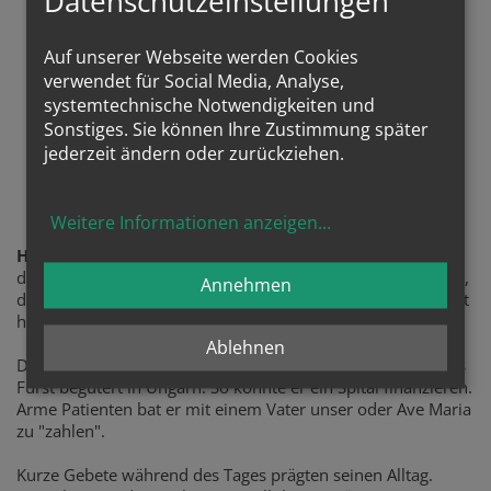
Datenschutzeinstellungen
Auf unserer Webseite werden Cookies
verwendet für Social Media, Analyse,
systemtechnische Notwendigkeiten und
Sonstiges. Sie können Ihre Zustimmung später
jederzeit ändern oder zurückziehen.
Sel. Ladislaus Batthyany
Weitere Informationen anzeigen
...
Himmlischer Patron
des Projektes ist der sel. Ladislaus Batthyany, frommer Arzt,
Annehmen
der gerne mit seinem Auto fuhr und es auch selber repariert
hat.
Ablehnen
Dr. Batthyany war Augenarzt, Vater von 13 Kindern und als
Fürst begütert in Ungarn. So konnte er ein Spital finanzieren.
Arme Patienten bat er mit einem Vater unser oder Ave Maria
zu "zahlen".
Kurze Gebete während des Tages prägten seinen Alltag.