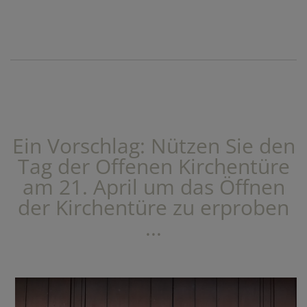
Ein Vorschlag: Nützen Sie den
Tag der Offenen Kirchentüre
am 21. April um das Öffnen
der Kirchentüre zu erproben
...