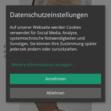
Datenschutzeinstellungen
Auf unserer Webseite werden Cookies
1WORT für dich
verwendet für Social Media, Analyse,
systemtechnische Notwendigkeiten und
Sonstiges. Sie können Ihre Zustimmung später
Eine Box mit 72 Bibelsprüchen in 4 Sprachen - eine
jederzeit ändern oder zurückziehen.
einladung sich vom Herrn ein Wort aus der Hl. Schrifdt fürs
Gebet schenken zu lassen...
Weitere Informationen anzeigen
...
Bestellung beim Behelfsdienst
Annehmen
Ablehnen