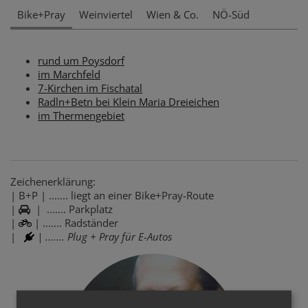
Bike+Pray
Weinviertel
Wien & Co.
NÖ-Süd
rund um Poysdorf
im Marchfeld
7-Kirchen im Fischatal
Radln+Betn bei Klein Maria Dreieichen
im Thermengebiet
Zeichenerklärung:
| B+P | ....... liegt an einer Bike+Pray-Route
|
| ....... Parkplatz
|
| ....... Radständer
|
| ....... Plug + Pray für E-Autos