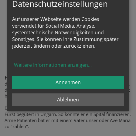
Datenschutzeinstellungen
Auf unserer Webseite werden Cookies
verwendet für Social Media, Analyse,
systemtechnische Notwendigkeiten und
Sonstiges. Sie können Ihre Zustimmung später
jederzeit ändern oder zurückziehen.
Sel. Ladislaus Batthyany
Weitere Informationen anzeigen
...
Himmlischer Patron
Annehmen
des Projektes ist der sel. Ladislaus Batthyany, frommer Arzt,
der gerne mit seinem Auto fuhr und es auch selber repariert
hat.
Ablehnen
Dr. Batthyany war Augenarzt, Vater von 13 Kindern und als
Fürst begütert in Ungarn. So konnte er ein Spital finanzieren.
Arme Patienten bat er mit einem Vater unser oder Ave Maria
zu "zahlen".