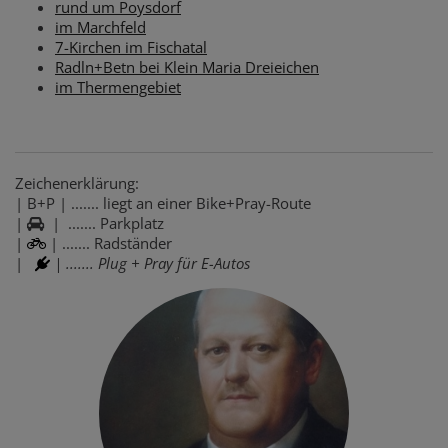
rund um Poysdorf
im Marchfeld
7-Kirchen im Fischatal
Radln+Betn bei Klein Maria Dreieichen
im Thermengebiet
Zeichenerklärung:
| B+P | ....... liegt an einer Bike+Pray-Route
|
| ....... Parkplatz
|
| ....... Radständer
|
| ....... Plug + Pray für E-Autos