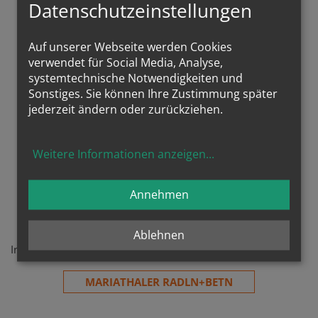
Datenschutzeinstellungen
WIESELSELDER RADLN+BETN
Auf unserer Webseite werden Cookies
verwendet für Social Media, Analyse,
systemtechnische Notwendigkeiten und
Sonstiges. Sie können Ihre Zustimmung später
jederzeit ändern oder zurückziehen.
Weitere Informationen anzeigen
...
Annehmen
Mariathal
Ablehnen
In der Kirche von Mariathal einen Stopp einlegen
MARIATHALER RADLN+BETN