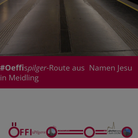
#Oeffi
s
pilger-
Route aus Namen Jesu
in Meidling