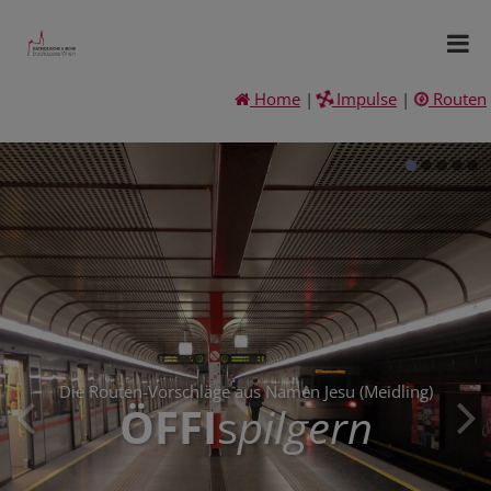
Home
|
Impulse
|
Routen
Die Routen-Vorschläge aus Namen Jesu (Meidling)
ÖFFI
s
pilgern