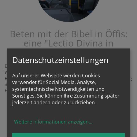
Beten mit der Bibel in Öffis:
eine "Lectio Divina in
Vehiculis Publi"
Datenschutzeinstellungen
Die Lectio Divina, das betende Lesen und betrachten des
Wortes Gottes hier in den ÖFFIs vorgeschlagen - mit
Auf unserer Webseite werden Cookies
Bibelstellen, wenn man im Berufsverkehr oder am Heimweg
verwendet für Social Media, Analyse,
der Menschen pilgert, fürs Vorbeifahren an Orten der
systemtechnische Notwendigkeiten und
Hoffnung, wie Bildungseinrichtungen, Pflegestätten, ...
Sonstiges. Sie können Ihre Zustimmung später
jederzeit ändern oder zurückziehen.
LECTIO-VORSCHLÄGE
Weitere Informationen anzeigen
...