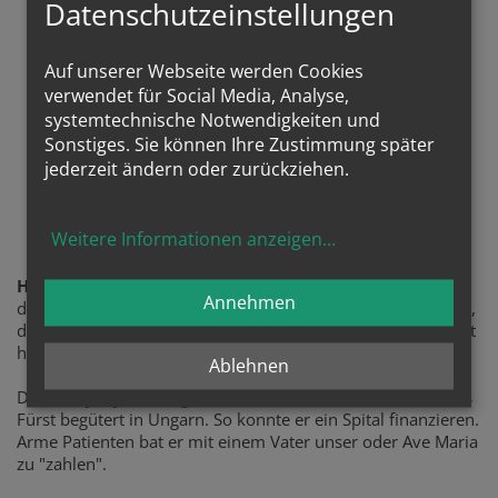
Datenschutzeinstellungen
Auf unserer Webseite werden Cookies
verwendet für Social Media, Analyse,
systemtechnische Notwendigkeiten und
Sonstiges. Sie können Ihre Zustimmung später
jederzeit ändern oder zurückziehen.
Sel. Ladislaus Batthyany
Weitere Informationen anzeigen
...
Himmlischer Patron
Annehmen
des Projektes ist der sel. Ladislaus Batthyany, frommer Arzt,
der gerne mit seinem Auto fuhr und es auch selber repariert
hat.
Ablehnen
Dr. Batthyany war Augenarzt, Vater von 13 Kindern und als
Fürst begütert in Ungarn. So konnte er ein Spital finanzieren.
Arme Patienten bat er mit einem Vater unser oder Ave Maria
zu "zahlen".