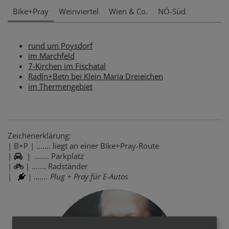
Bike+Pray
Weinviertel
Wien & Co.
NÖ-Süd
rund um Poysdorf
im Marchfeld
7-Kirchen im Fischatal
Radln+Betn bei Klein Maria Dreieichen
im Thermengebiet
Zeichenerklärung:
| B+P | ....... liegt an einer Bike+Pray-Route
|
| ....... Parkplatz
|
| ....... Radständer
|
| ....... Plug + Pray für E-Autos