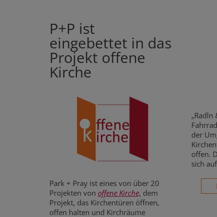
P+P ist
eingebettet in das
Projekt offene
Kirche
„Radln 
Fahrrad
der Umg
Kirchen
offen. 
sich au
Park + Pray ist eines von über 20
Projekten von
offene Kirche,
dem
Projekt, das Kirchentüren öffnen,
offen halten und Kirchräume