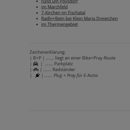
rund um Poysdorf
im Marchfeld
7-Kirchen im Fischatal
Radln+Betn bei Klein Maria Dreieichen
im Thermengebiet
Zeichenerklärung:
| B+P | ....... liegt an einer Bike+Pray-Route
|
| ....... Parkplatz
|
| ....... Radständer
|
| ....... Plug + Pray für E-Autos