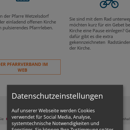
 in der Pfarre Wetzelsdorf
Sie sind mit dem Rad unterwe
er einladend offenen Kirche
möchten kurz für ein Gebet be
n pulsierendes Pfarrrleben.
Kirche eine Pause einlegen? 
dafür gibt es die extra
gekennzeichneten Radstände
der Kirche.
ER PFARRVERBAND IM
WEB
Datenschutzeinstellungen
Auf unserer Webseite werden Cookies
Zustimmung erforderlich!
verwendet für Social Media, Analyse,
Sie
Cookies von Google Maps
und
laden Sie die Seite neu
, um diesen Inha
systemtechnische Notwendigkeiten und
Sonstiges. Sie können Ihre Zustimmung später