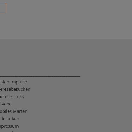
_______________________________________
asten-Impulse
heresebesuchen
herese-Links
ovene
obiles Marterl
illetanken
mpressum