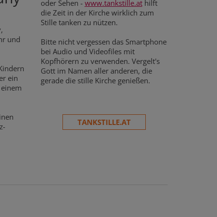
oder Sehen -
www.tankstille.at
hilft
die Zeit in der Kirche wirklich zum
Stille tanken zu nützen.
,
hr und
Bitte nicht vergessen das Smartphone
bei Audio und Videofiles mit
Kopfhörern zu verwenden. Vergelt's
Kindern
Gott im Namen aller anderen, die
er ein
gerade die stille Kirche genießen.
t einem
inen
TANKSTILLE.AT
z-