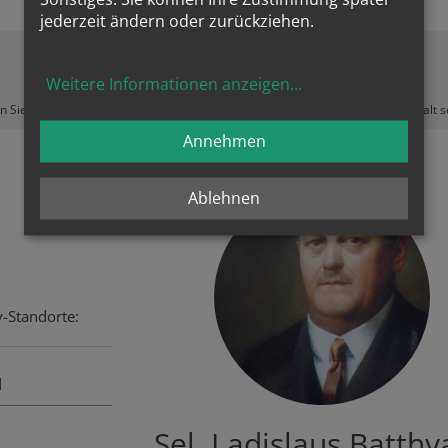
jederzeit ändern oder zurückziehen.
Weitere Informationen anzeigen
...
Zustimmung erforderlich!
en Sie
Cookies von Youtube
und
laden Sie die Seite neu
, um diesen Inhalt 
Annehmen
Ablehnen
-Standorte:
d
Sel. Ladislaus Batthy