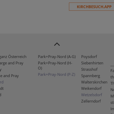
KIRCHBESUCH.APP
ganz Österreich
Park+Pray-Nord (A-G)
Poysdorf
arge and Pray
Park+Pray-Nord (H-
Siebenhirten
__
O)
y
Strasshof
F
Park+Pray-Nord (P-Z)
ke and Pray
Spannberg
t
rd
Walterskirchen
T
dt
Weikendorf
N
d
Wetzelsdorf
M
Zellerndorf
st
I