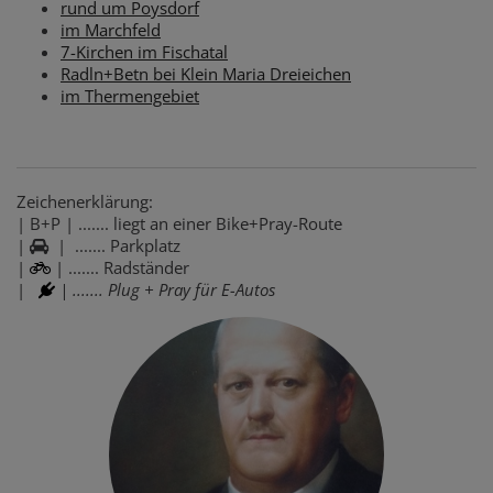
rund um Poysdorf
im Marchfeld
7-Kirchen im Fischatal
Radln+Betn bei Klein Maria Dreieichen
im Thermengebiet
Zeichenerklärung:
| B+P | ....... liegt an einer Bike+Pray-Route
|
| ....... Parkplatz
|
| ....... Radständer
|
| ....... Plug + Pray für E-Autos