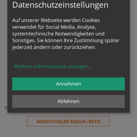
Datenschutzeinstellungen
WIESELSELDER RADLN+BETN
Auf unserer Webseite werden Cookies
verwendet für Social Media, Analyse,
systemtechnische Notwendigkeiten und
Sonstiges. Sie können Ihre Zustimmung später
jederzeit ändern oder zurückziehen.
Weitere Informationen anzeigen
...
Annehmen
Mariathal
Ablehnen
In der Kirche von Mariathal einen Stopp einlegen
MARIATHALER RADLN+BETN