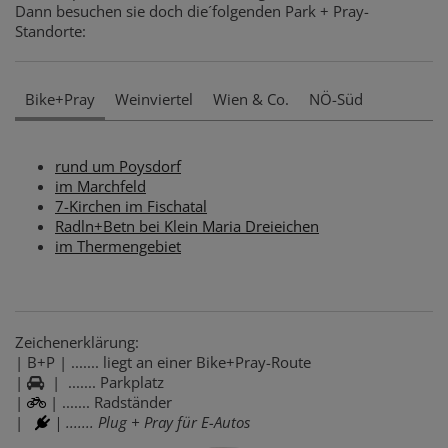
Dann besuchen sie doch die´folgenden Park + Pray-
Standorte:
Bike+Pray
Weinviertel
Wien & Co.
NÖ-Süd
rund um Poysdorf
im Marchfeld
7-Kirchen im Fischatal
Radln+Betn bei Klein Maria Dreieichen
im Thermengebiet
Zeichenerklärung:
| B+P | ....... liegt an einer Bike+Pray-Route
|
| ....... Parkplatz
|
| ....... Radständer
|
| ....... Plug + Pray für E-Autos