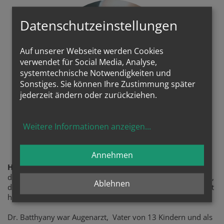
Datenschutzeinstellungen
Auf unserer Webseite werden Cookies
verwendet für Social Media, Analyse,
systemtechnische Notwendigkeiten und
Sonstiges. Sie können Ihre Zustimmung später
jederzeit ändern oder zurückziehen.
Weitere Informationen anzeigen
...
Sel. Ladislaus Batthyany
Annehmen
Himmlischer Patron
des Projektes ist der sel. Ladislaus Batthyany, frommer Arzt,
Ablehnen
der gerne mit seinem Auto fuhr und es auch selber repariert
hat.
Dr. Batthyany war Augenarzt, Vater von 13 Kindern und als