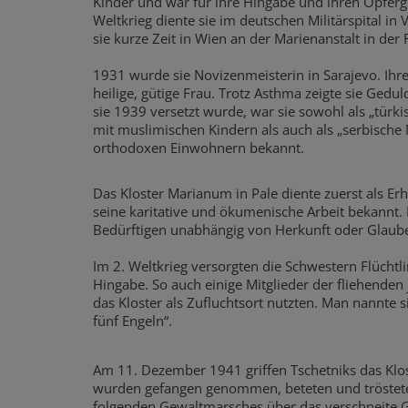
Kinder und war für ihre Hingabe und ihren Opferg
Weltkrieg diente sie im deutschen Militärspital in 
sie kurze Zeit in Wien an der Marienanstalt in der
1931 wurde sie Novizenmeisterin in Sarajevo. Ihre
heilige, gütige Frau. Trotz Asthma zeigte sie Gedu
sie 1939 versetzt wurde, war sie sowohl als „türki
mit muslimischen Kindern als auch als „serbische 
orthodoxen Einwohnern bekannt.
Das Kloster Marianum in Pale diente zuerst als Er
seine karitative und ökumenische Arbeit bekannt. 
Bedürftigen unabhängig von Herkunft oder Glaub
Im 2. Weltkrieg versorgten die Schwestern Flücht
Hingabe. So auch einige Mitglieder der fliehenden
das Kloster als Zufluchtsort nutzten. Man nannte 
fünf Engeln“.
Am 11. Dezember 1941 griffen Tschetniks das Klos
wurden gefangen genommen, beteten und tröstet
folgenden Gewaltmarsches über das verschneite G