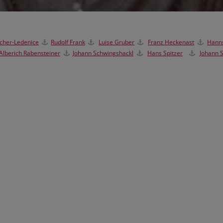
cher-Ledenice
Rudolf Frank
Luise Gruber
Franz Heckenast
Hanns
Alberich Rabensteiner
Johann Schwingshackl
Hans Spitzer
Johann 