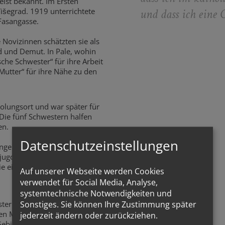
eist bekannt. Im Ersten
Višegrad. 1919 unterrichtete
und dass ich eine
 Fasangasse.
 Novizinnen schätzten sie als
ld und Demut. In Pale, wohin
sche Schwester“ für ihre Arbeit
Mutter“ für ihre Nähe zu den
holungsort und war später für
Die fünf Schwestern halfen
en.
Datenschutzeinstellungen
linge und zeigten unermüdliche
 jugoslawischen Regierung, die
sie eine „Gemeinschaft von
Auf unserer Webseite werden Cookies
verwendet für Social Media, Analyse,
systemtechnische Notwendigkeiten und
ter an. Die Schwestern
Sonstiges. Sie können Ihre Zustimmung später
en Mitgefangene während des
jederzeit ändern oder zurückziehen.
ebirge in Hausschuhen. Sr.