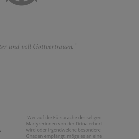
ter und voll Gottvertrauen.“
Wer auf die Fürsprache der seligen
Märtyrerinnen von der Drina erhört
wird oder irgendwelche besondere
r
Gnaden empfängt, möge es an eine