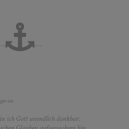
~~~
~~~
te sie:
in ich Gott unendlich dankbar:
lischen Glauben aufgewachsen bin