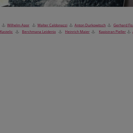
Wilhelm Apor
Walter Caldonazzi
Anton Durkowitsch
Gerhard Fis
Kastelic
Berchmana Leidenix
H
einrich Maier
Kapistran Pieller