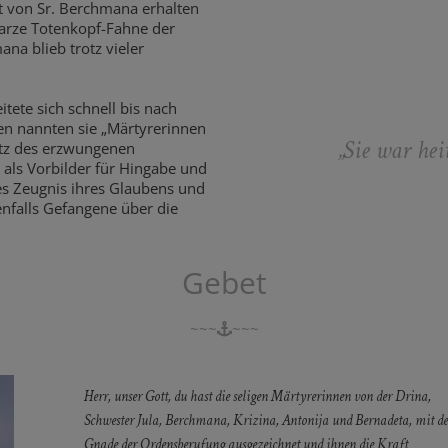
it von Sr. Berchmana erhalten
arze Totenkopf-Fahne der
na blieb trotz vieler
tete sich schnell bis nach
en nannten sie „Märtyrerinnen
„Sie war hei
otz des erzwungenen
als Vorbilder für Hingabe und
es Zeugnis ihres Glaubens und
benfalls Gefangene über die
Gebet
~~~
~~~
Herr, unser Gott, du hast die seligen Märtyrerinnen von der Drina,
Schwester Jula, Berchmana, Krizina, Antonija und Bernadeta, mit de
Gnade der Ordensberufung ausgezeichnet und ihnen die Kraft