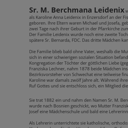
Sr. M. Berchmana Leidenix
w
als Karoline Anna Leidenix in Enzersdorf an der Fi
geboren. Ihre Eltern waren Michael und Josefa, g
zwei Tage nach ihrer Geburt in der Pfarrkirche zu
Der Familie Leidenix wurde noch eine zweite Tocht
spätere Sr. Bernarda, FDC. Das dritte Mädchen kam
Die Familie blieb bald ohne Vater, weshalb die Mu
sich in einer schwierigen sozialen Situation befan
Kongregation der Töchter der göttlichen Liebe (ge
Franziska Lechner, nahm 1878 beide Mädchen ins 
Bezirksvorsteher von Schwechat eine teilweise fin
Karoline war damals zwölf Jahre alt. Während ihrer
Ruf Gottes und sie entschloss sich, ein Mitglied d
Sie trat 1882 ein und nahm den Namen Sr. M. Be
wurde nach Bosnien geschickt, wo Mutter Franziska
Josef eine Mädchenschule und bald eine Lehrerinn
Als Lehrerin unterrichtete sie katholische, ortho