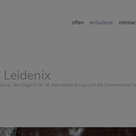
offen
einladend
mitma
 Leidenix
nišević, die Ungarin Sr. M. Bernadeta Banja,und die Sloweninnen Sr