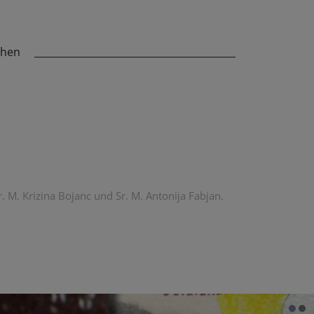
chen
_________________________________________
. M. Krizina Bojanc und Sr. M. Antonija Fabjan.