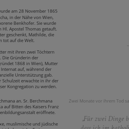
urde am 28 November 1865
scha, in der Nähe von Wien,
eborene Benkhofer. Sie wurde
m Hl. Apostel Thomas getauft.
er geschenkt, Mathilde, die
 tot auf die Welt.
tter mit ihren zwei Töchtern
d. Die Gründerin der
gründet 1868 in Wien), Mutter
Internat auf, während der
anzielle Unterstützung gab.
 Schulzeit erwachte in ihr der
ieser Kongregation zu werden.
rchmana an. Sr. Berchmana
Zwei Monate vor ihrem Tod sag
 auf Bitten des Kaisers Franz
enbildungsanstalt eröffnete.
„Für zwei Dinge b
doxe, muslimische und jüdische
dass ich im katho