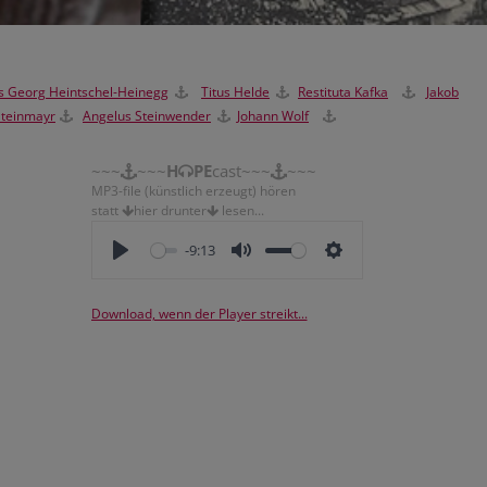
 Georg Heintschel-Heinegg
Titus Helde
Restituta Kafka
Jakob
Steinmayr
Angelus Steinwender
Johann Wolf
~~~
~~~
H
PE
cast~~~
~~~
MP3-file (künstlich erzeugt) hören
statt
hier drunter
lesen...
-9:13
Download, wenn der Player streikt...