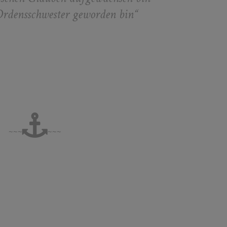
 Ordensschwester geworden bin
“
~~~
~~~