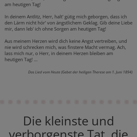
am heutigen Tag!
In deinem Antlitz, Herr, halt' gütig mich geborgen, dass ich
den Lärm nicht hör' von ängstlichem Geklag. Gib deine Liebe
mir, dann leb' ich ohne Sorgen am heutigen Tag!
Aus meinem Herzen wird dich keine Angst vertreiben, und
nie wird schrecken mich, was finstere Macht vermag. Ach,
lass mich nur, o Herr, in deinem Herzen bleiben am
heutigen Tag! ...
Das Lied vom Heute (Gebet der heiligen Therese am 1. Juni 1894)
Die kleinste und
verborgenste Tat, die