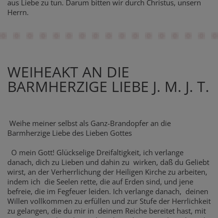
aus Liebe zu tun. Darum bitten wir durch Christus, unsern
Herrn.
WEIHEAKT AN DIE
BARMHERZIGE LIEBE J. M. J. T.
Weihe meiner selbst als Ganz-Brandopfer an die
Barmherzige Liebe des Lieben Gottes
O mein Gott! Glückselige Dreifaltigkeit, ich verlange
danach, dich zu Lieben und dahin zu wirken, daß du Geliebt
wirst, an der Verherrlichung der Heiligen Kirche zu arbeiten,
indem ich die Seelen rette, die auf Erden sind, und jene
befreie, die im Fegfeuer leiden. Ich verlange danach, deinen
Willen vollkommen zu erfüllen und zur Stufe der Herrlichkeit
zu gelangen, die du mir in deinem Reiche bereitet hast, mit