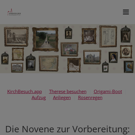
KirchBesuch.app
|
Therese besuchen
|
Origami-Boot
|
Aufzug
|
Anliegen
|
Rosenregen
Die Novene zur Vorbereitung: