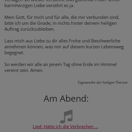
barmherzigen Liebe verzehrt es ja.
Mein Gott, für mich und für alle, die mir verbunden sind,
bitte ich um die Gnade, in nichts hinter deinem heiligen
Auftrag zurückzubleiben.
Lass mich aus Liebe zu dir alles Frohe und Beschwerliche
annehmen können, was mir auf diesem kurzen Lebensweg
begegnet.
So werden wir alle an jenem Tag ohne Ende im Himmel
vereint sein. Amen.
Tagesweihe der heiligen Therese
Am Abend:
Lied: Hätte ich die Verbrechen ...