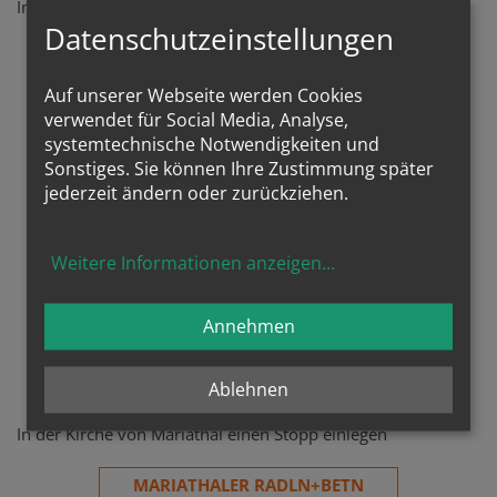
In der Kirche von Wieselsfeld einen Stopp einlegen
Datenschutzeinstellungen
WIESELSELDER RADLN+BETN
Auf unserer Webseite werden Cookies
verwendet für Social Media, Analyse,
systemtechnische Notwendigkeiten und
Sonstiges. Sie können Ihre Zustimmung später
jederzeit ändern oder zurückziehen.
Weitere Informationen anzeigen
...
Annehmen
Mariathal
Ablehnen
In der Kirche von Mariathal einen Stopp einlegen
MARIATHALER RADLN+BETN