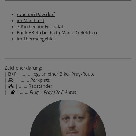
rund um Poysdorf
im Marchfeld
7-Kirchen im Fischatal
Radln+Betn bei Klein Maria Dreieichen
im Thermengebiet
Zeichenerklärung:
| B+P | ....... liegt an einer Bike+Pray-Route
|
| ....... Parkplatz
|
| ....... Radständer
|
| ....... Plug + Pray für E-Autos