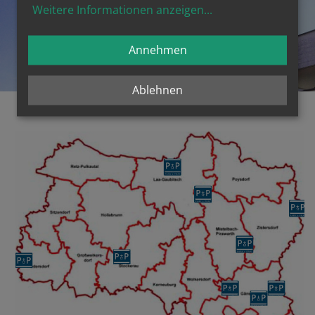
Weitere Informationen anzeigen
...
Christus hat das Böse an der Wurzel besiegt:
Er ist die Tür des Heils, die weit offen steht,
Annehmen
damit jeder Barmherzigkeit finden kann.
Papst Franziskus
Ablehnen
Im Weinviertel