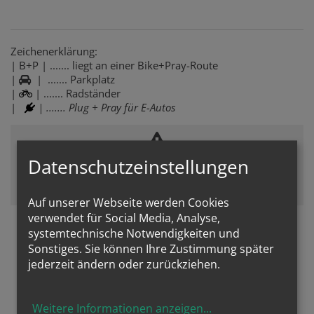
Zeichenerklärung:
| B+P | ....... liegt an einer Bike+Pray-Route
|
| ....... Parkplatz
|
| ....... Radständer
|
| ....... Plug + Pray für E-Autos
Datenschutzeinstellungen
Zustimmung erforderlich!
Bitte akzeptieren Sie
Cookies von Youtube
und
laden Sie die
Seite neu
, um diesen Inhalt sehen zu können.
Auf unserer Webseite werden Cookies
verwendet für Social Media, Analyse,
Bilder vom Park+Pray-Day
systemtechnische Notwendigkeiten und
Sonstiges. Sie können Ihre Zustimmung später
jederzeit ändern oder zurückziehen.
Weitere Informationen anzeigen
...