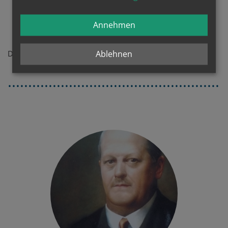
Annehmen
Ablehnen
Die gibt es hier ab und nach dem 22. Jänner ...
......................................................