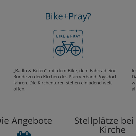
Bike+Pray?
„Radln & Beten“ mit dem Bike, dem Fahrrad eine
Im
Runde zu den Kirchen des Pfarrverband Poysdorf
Da
u
fahren. Die Kirchentüren stehen einladend weit
wi
offen.
a
ie Angebote
Stellplätze bei
Kirche