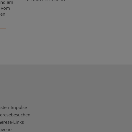
 und am
m vom
ren
_______________________________________
asten-Impulse
heresebesuchen
herese-Links
ovene