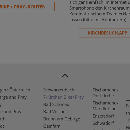
sich ganz einfach im Internet
BIKE + PRAY -ROUTEN
Smartphone den Kirchenrau
Kardinal + seinem Team erklä
lassen (bitte mit Kopfhörern)
KIRCHBESUCH.APP
ganz Österreich
Schwarzenbach
Fischamend-
Dorfkirche
arge and Pray
7-Kirchen Bike+Pray
__
Fischamend-
y
Bad Schönau
F
Marktkirche
ke and Pray
Bad Vöslau
t
Enzersdorf
rd
Brunn am Gebirge
T
Schwadorf
dt
Gainfarn
N