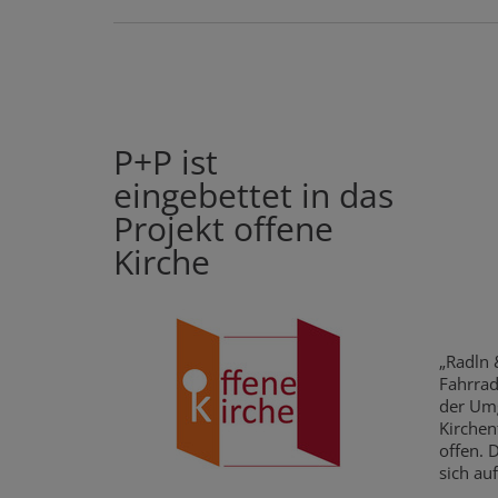
P+P ist
eingebettet in das
Projekt offene
Kirche
„Radln 
Fahrrad
der Umg
Kirchen
offen. 
sich au