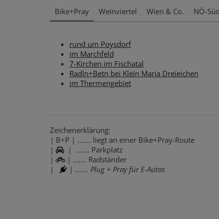
Bike+Pray
Weinviertel
Wien & Co.
NÖ-Sü
rund um Poysdorf
im Marchfeld
7-Kirchen im Fischatal
Radln+Betn bei Klein Maria Dreieichen
im Thermengebiet
Zeichenerklärung:
| B+P | ....... liegt an einer Bike+Pray-Route
|
| ....... Parkplatz
|
| ....... Radständer
|
| ....... Plug + Pray für E-Autos