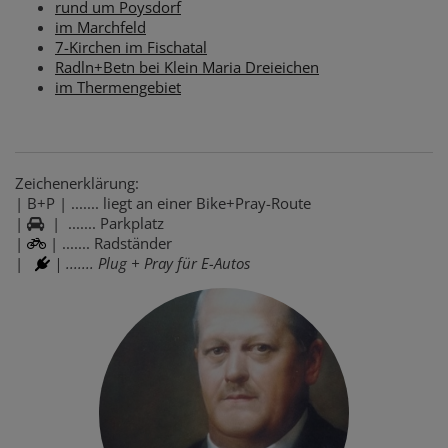
rund um Poysdorf
im Marchfeld
7-Kirchen im Fischatal
Radln+Betn bei Klein Maria Dreieichen
im Thermengebiet
Zeichenerklärung:
| B+P | ....... liegt an einer Bike+Pray-Route
|
| ....... Parkplatz
|
| ....... Radständer
|
| ....... Plug + Pray für E-Autos