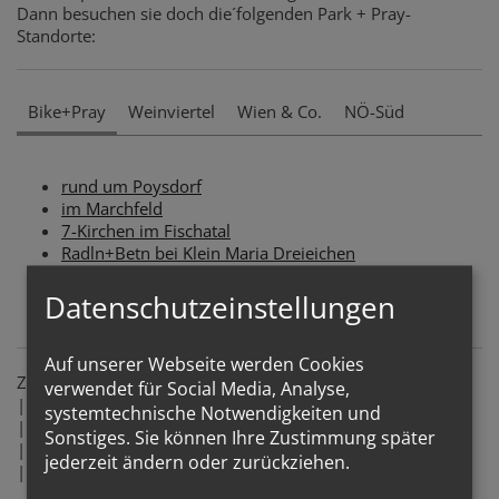
Dann besuchen sie doch die´folgenden Park + Pray-
Standorte:
Bike+Pray
Weinviertel
Wien & Co.
NÖ-Süd
rund um Poysdorf
im Marchfeld
7-Kirchen im Fischatal
Radln+Betn bei Klein Maria Dreieichen
im Thermengebiet
Datenschutzeinstellungen
Auf unserer Webseite werden Cookies
Zeichenerklärung:
verwendet für Social Media, Analyse,
| B+P | ....... liegt an einer Bike+Pray-Route
systemtechnische Notwendigkeiten und
|
| ....... Parkplatz
Sonstiges. Sie können Ihre Zustimmung später
|
| ....... Radständer
jederzeit ändern oder zurückziehen.
|
| ....... Plug + Pray für E-Autos