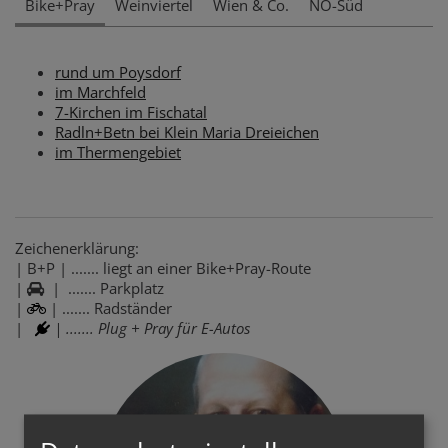
Bike+Pray
Weinviertel
Wien & Co.
NÖ-Süd
rund um Poysdorf
im Marchfeld
7-Kirchen im Fischatal
Radln+Betn bei Klein Maria Dreieichen
im Thermengebiet
Zeichenerklärung:
| B+P | ....... liegt an einer Bike+Pray-Route
|
| ....... Parkplatz
|
| ....... Radständer
|
| ....... Plug + Pray für E-Autos