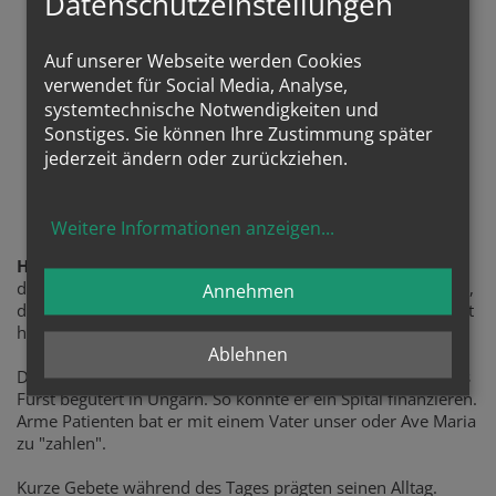
Datenschutzeinstellungen
Auf unserer Webseite werden Cookies
verwendet für Social Media, Analyse,
systemtechnische Notwendigkeiten und
Sonstiges. Sie können Ihre Zustimmung später
jederzeit ändern oder zurückziehen.
Sel. Ladislaus Batthyany
Weitere Informationen anzeigen
...
Himmlischer Patron
des Projektes ist der sel. Ladislaus Batthyany, frommer Arzt,
Annehmen
der gerne mit seinem Auto fuhr und es auch selber repariert
hat.
Ablehnen
Dr. Batthyany war Augenarzt, Vater von 13 Kindern und als
Fürst begütert in Ungarn. So konnte er ein Spital finanzieren.
Arme Patienten bat er mit einem Vater unser oder Ave Maria
zu "zahlen".
Kurze Gebete während des Tages prägten seinen Alltag.