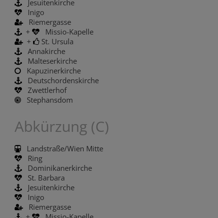
Jesuitenkirche
Inigo
Riemergasse
+
Missio-Kapelle
+
St. Ursula
Annakirche
Malteserkirche
Kapuzinerkirche
Deutschordenskirche
Zwettlerhof
Stephansdom
Abkürzung (C)
Landstraße/Wien Mitte
Ring
Dominikanerkirche
St. Barbara
Jesuitenkirche
Inigo
Riemergasse
+
Missio-Kapelle