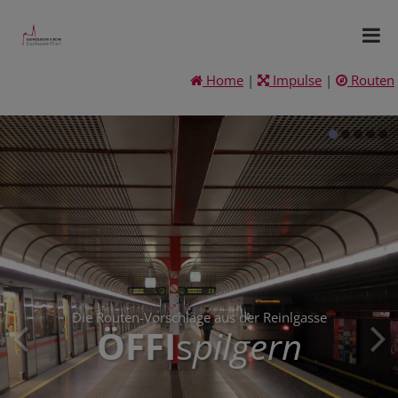
Home
|
Impulse
|
Routen
Die Routen-Vorschläge aus der Reinlgasse
ÖFFI
s
pilgern