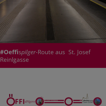
#Oeffi
s
pilger-
Route aus St. Josef
Reinlgasse