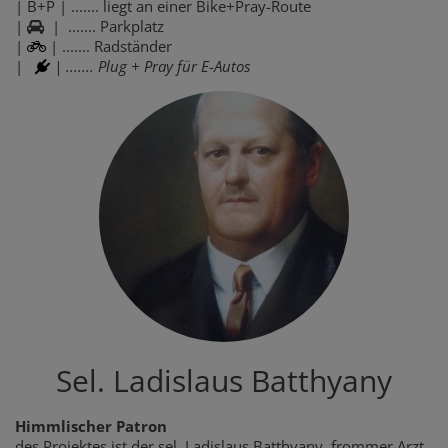
| B+P | ....... liegt an einer Bike+Pray-Route
|
| ....... Parkplatz
|
| ....... Radständer
|
| ....... Plug + Pray für E-Autos
Sel. Ladislaus Batthyany
Himmlischer Patron
des Projektes ist der sel. Ladislaus Batthyany, frommer Arzt,