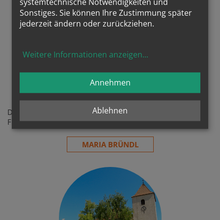
systemtechnische Notwendigkeiten und
Sonstiges. Sie können Ihre Zustimmung später
jederzeit ändern oder zurückziehen.
Weitere Informationen anzeigen
...
Annehmen
Maria Bründl
Ablehnen
Das Bründl am Vorplatz der Bründlkirche, die als
Friedhofskirche genützt wird ...
MARIA BRÜNDL