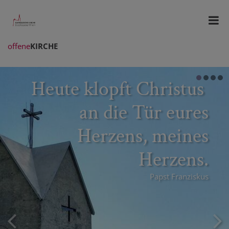
offene
KIRCHE
Heute klopft Christus
an die Tür eures
Herzens, meines
Herzens.
Papst Franziskus