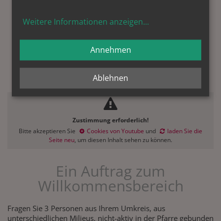
Weitere Informationen anzeigen
...
NEU HIER?
Annehmen
B) Auftrag
Willkommensbereich
Ablehnen
Zustimmung erforderlich!
Bitte akzeptieren Sie
Cookies von Youtube
und
laden Sie die
Seite neu
, um diesen Inhalt sehen zu können.
Ein Auftrag zum
Willkommensbereich
Fragen Sie 3 Personen aus Ihrem Umkreis, aus
unterschiedlichen Milieus, nicht-aktiv in der Pfarre gebunden