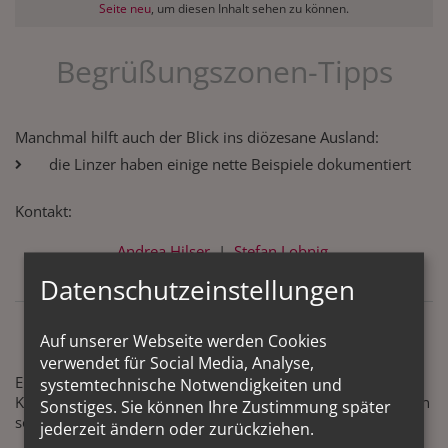
Seite neu
, um diesen Inhalt sehen zu können.
Begrüßungszonen-Tipps
Manchmal hilft auch der Blick ins diözesane Ausland:
die Linzer haben einige nette Beispiele dokumentiert
Kontakt:
Andrea Hilser
|
Stefan Lobnig
Datenschutzeinstellungen
NEU hier?
Auf unserer Webseite werden Cookies
verwendet für Social Media, Analyse,
Ein Tipp, was man auflegen könnte, um mit Menschen in
systemtechnische Notwendigkeiten und
Kontakt zu kommen, die die stille und leere Kirche besuchen
Sonstiges. Sie können Ihre Zustimmung später
sollten...
jederzeit ändern oder zurückziehen.