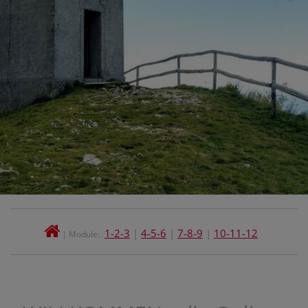
1-2-3
|
4-5-6
|
7-8-9
|
10-11-12
| Module: