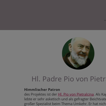
Hl. Padre Pio von Pietr
Himmlischer Patron
des Projektes ist der
Hl. Pio von Pietralcina
. Als 
lebte er sehr asketisch und als gefragter Beichtvate
großer Spezialist beim Thema Umkehr. Er hat nich