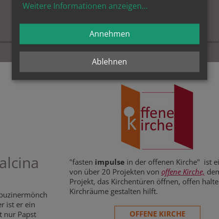
Weitere Informationen anzeigen
...
Annehmen
Ablehnen
alcina
"fasten
impulse
in der offenen Kirche" ist e
von über 20 Projekten von
offene Kirche,
de
Projekt, das Kirchentüren öffnen, offen halt
Kirchräume gestalten hilft.
Kapuzinermönch
r ist er ein
OFFENE KIRCHE
t nur Papst