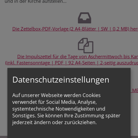
und in der Kirche aufstellen...
Die Zettelbox-PDF-Vorlage (2 A4-Blätter | SW | 0,2 MB) he
Die Impulszettel für die Tage von Aschermittwoch bis Ka
(inkl. Fastensonntage | PDF | 92 A4-Seiten | 2-seitig auszudru
Datenschutzeinstellungen
Plakat für den Schaukasten (PDF A4 | SW | 0,1 M
Auf unserer Webseite werden Cookies
verwendet für Social Media, Analyse,
systemtechnische Notwendigkeiten und
Sonstiges. Sie können Ihre Zustimmung später
jederzeit ändern oder zurückziehen.