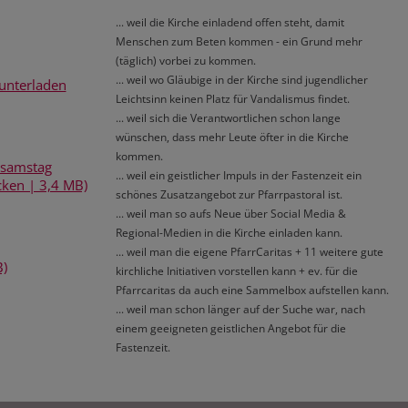
... weil die Kirche einladend offen steht, damit
Menschen zum Beten kommen - ein Grund mehr
(täglich) vorbei zu kommen.
... weil wo Gläubige in der Kirche sind jugendlicher
runterladen
Leichtsinn keinen Platz für Vandalismus findet.
... weil sich die Verantwortlichen schon lange
wünschen, dass mehr Leute öfter in die Kirche
kommen.
rsamstag
... weil ein geistlicher Impuls in der Fastenzeit ein
cken | 3,4 MB)
schönes Zusatzangebot zur Pfarrpastoral ist.
... weil man so aufs Neue über Social Media &
Regional-Medien in die Kirche einladen kann.
... weil man die eigene PfarrCaritas + 11 weitere gute
B)
kirchliche Initiativen vorstellen kann + ev. für die
Pfarrcaritas da auch eine Sammelbox aufstellen kann.
... weil man schon länger auf der Suche war, nach
einem geeigneten geistlichen Angebot für die
Fastenzeit.