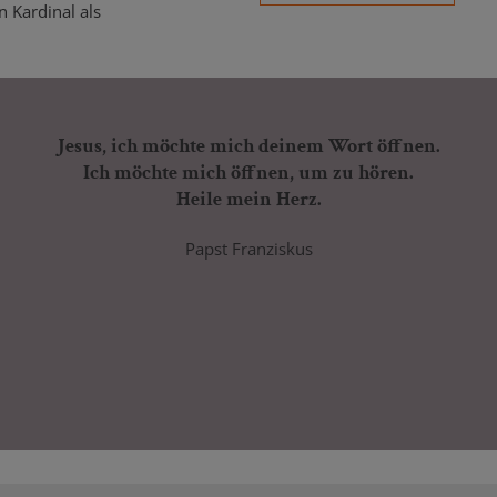
n Kardinal als
Jesus, ich möchte mich deinem Wort öffnen.
Ich möchte mich öffnen, um zu hören.
Heile mein Herz.
Papst Franziskus