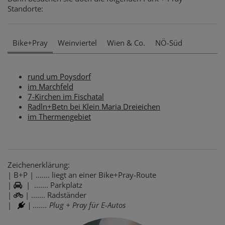
Standorte:
Bike+Pray
Weinviertel
Wien & Co.
NÖ-Süd
rund um Poysdorf
im Marchfeld
7-Kirchen im Fischatal
Radln+Betn bei Klein Maria Dreieichen
im Thermengebiet
Zeichenerklärung:
| B+P | ....... liegt an einer Bike+Pray-Route
|
| ....... Parkplatz
|
| ....... Radständer
|
| ....... Plug + Pray für E-Autos