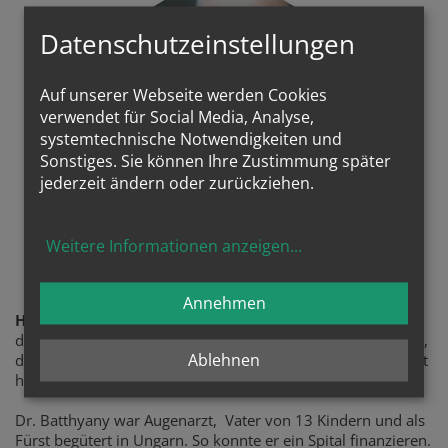
Datenschutzeinstellungen
Auf unserer Webseite werden Cookies
verwendet für Social Media, Analyse,
systemtechnische Notwendigkeiten und
Sonstiges. Sie können Ihre Zustimmung später
jederzeit ändern oder zurückziehen.
Weitere Informationen anzeigen
...
Sel. Ladislaus Batthyany
Annehmen
Himmlischer Patron
des Projektes ist der sel. Ladislaus Batthyany, frommer Arzt,
Ablehnen
der gerne mit seinem Auto fuhr und es auch selber repariert
hat.
Dr. Batthyany war Augenarzt, Vater von 13 Kindern und als
Fürst begütert in Ungarn. So konnte er ein Spital finanzieren.