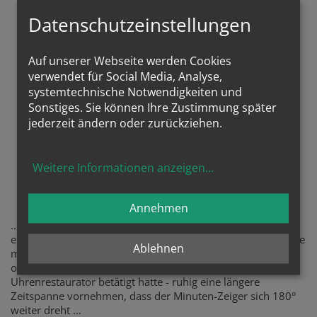
Datenschutzeinstellungen
Auf unserer Webseite werden Cookies
verwendet für Social Media, Analyse,
systemtechnische Notwendigkeiten und
Sonstiges. Sie können Ihre Zustimmung später
jederzeit ändern oder zurückziehen.
Weitere Informationen anzeigen
...
... lesen
Annehmen
... und als kleine Anregung möge man sich vornehmen, so
eine gute, christliche Zeitschrift zur Hand zu nehmen und sie
Ablehnen
mit geistlichem Gewinn zu lesen - ruhig in der stillen,
offenen Kirche und eingedenk dass er sich als
Uhrenrestaurator betätigt hatte - ruhig eine längere
Zeitspanne vornehmen, dass der Minuten-Zeiger sich 180°
weiter dreht ...