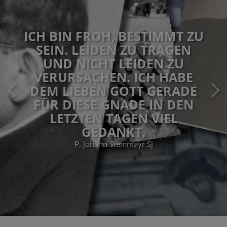
ICH BIN FROH, BESTIMMT ZU
SEIN. LEIDEN ZU TRAGEN
UND NICHT LEIDEN ZU
VERURSACHEN. ICH HABE
DEM LIEBEN GOTT GERADE
FÜR DIESE GNADE IN DEN
LETZTEN TAGEN VIEL
GEDANKT.
P. Johann Steinmayr SJ