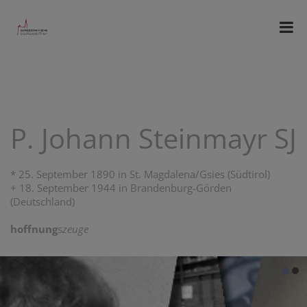
P. Johann Steinmayr SJ
* 25. September 1890 in St. Magdalena/Gsies (Südtirol)
+ 18. September 1944 in Brandenburg-Görden
(Deutschland)
hoffnung
s
zeuge