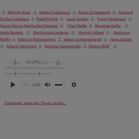
Wilhelm Apor
Walter Caldonazzi
Anton Durkowitsch
Gerhard
Fischer-Ledenice
Rudolf Frank
Luise Gruber
Franz Heckenast
Hanns Georg Heintschel-Heinegg
Titus Helde
Restituta Kafka
Jakob Kastelic
Berchmana Leidenix
H
einrich Maier
Kapistran
Pieller
Alberich Rabensteiner
Johann Schwingshackl
Hans Spitzer
Johann Steinmayr
Angelus Steinwender
Johann Wolf
~~~
~~~
H
PE
cast~~~
~~~
MP3-file (künstlich erzeugt) hören
statt
hier drunter
lesen...
-6:29
Download, wenn der Player streikt...