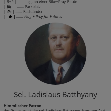
| B+P | ....... liegt an einer Bike+Pray-Route
|
| ....... Parkplatz
|
| ....... Radständer
|
| ....... Plug + Pray für E-Autos
Sel. Ladislaus Batthyany
Himmlischer Patron
des Projektes ist der sel. Ladislaus Batthyany, frommer Arzt,