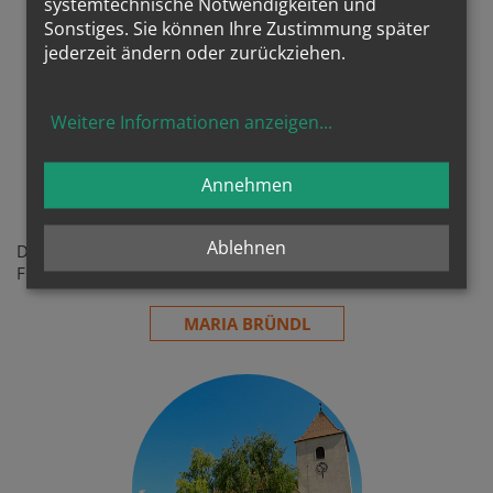
systemtechnische Notwendigkeiten und
Sonstiges. Sie können Ihre Zustimmung später
jederzeit ändern oder zurückziehen.
Weitere Informationen anzeigen
...
Annehmen
Maria Bründl
Ablehnen
Das Bründl am Vorplatz der Bründlkirche, die als
Friedhofskirche genützt wird ...
MARIA BRÜNDL