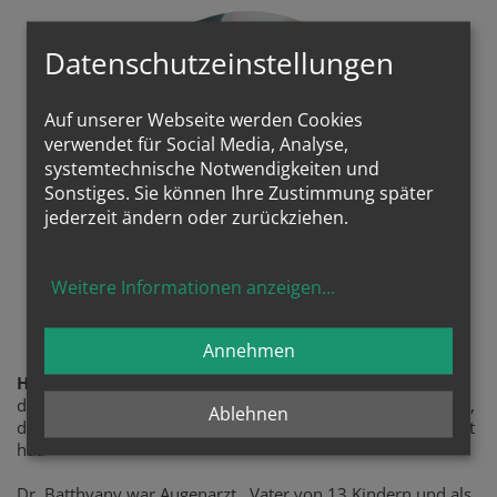
Datenschutzeinstellungen
Auf unserer Webseite werden Cookies
verwendet für Social Media, Analyse,
systemtechnische Notwendigkeiten und
Sonstiges. Sie können Ihre Zustimmung später
jederzeit ändern oder zurückziehen.
Weitere Informationen anzeigen
...
Sel. Ladislaus Batthyany
Annehmen
Himmlischer Patron
des Projektes ist der sel. Ladislaus Batthyany, frommer Arzt,
Ablehnen
der gerne mit seinem Auto fuhr und es auch selber repariert
hat.
Dr. Batthyany war Augenarzt, Vater von 13 Kindern und als