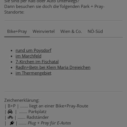
Sie sind per Rad oder Auto unterwegs?
Dann besuchen sie doch die´folgenden Park + Pray-
Standorte:
Bike+Pray
Weinviertel
Wien & Co.
NÖ-Süd
rund um Poysdorf
im Marchfeld
7-Kirchen im Fischatal
Radln+Betn bei Klein Maria Dreieichen
im Thermengebiet
Zeichenerklärung:
| B+P | ....... liegt an einer Bike+Pray-Route
|
| ....... Parkplatz
|
| ....... Radständer
|
| ....... Plug + Pray für E-Autos