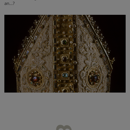
an...?