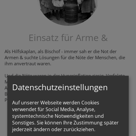
Einsatz für Arme &
Als Hilfskaplan, als Bischof - immer sah er die Not der
Armen & suchte Lösungen für die Nöte der Menschen, die
ihm anvertraut waren.
Und die Nöte waren in der Hyperinflation riesig. Verfolgte
Mitbürger im 2. Weltkrieg, das Leid der Familien, die
Datenschutzeinstellungen
Angehörige im Krieg verloren haben, keine
Bildungsaussichten, ... Eine schier endlose Liste an
Problemen, die angegangen werden mussten.
Auf unserer Webseite werden Cookies
verwendet für Social Media, Analyse,
systemtechnische Notwendigkeiten und
Sonstiges. Sie können Ihre Zustimmung später
jederzeit ändern oder zurückziehen.