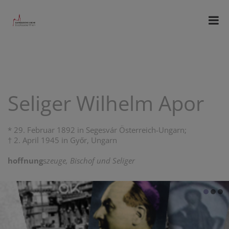
Seliger Wilhelm Apor
* 29. Februar 1892 in Segesvár Österreich-Ungarn;
† 2. April 1945 in Győr, Ungarn
hoffnung
s
zeuge, Bischof und Seliger