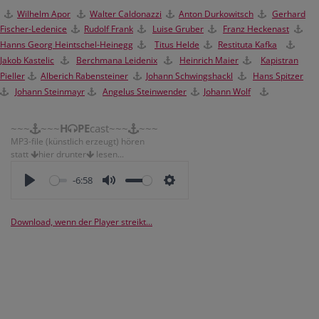
Wilhelm Apor
Walter Caldonazzi
Anton Durkowitsch
Gerhard
Fischer-Ledenice
Rudolf Frank
Luise Gruber
Franz Heckenast
Hanns Georg Heintschel-Heinegg
Titus Helde
Restituta Kafka
Jakob Kastelic
Berchmana Leidenix
H
einrich Maier
Kapistran
Pieller
Alberich Rabensteiner
Johann Schwingshackl
Hans Spitzer
Johann Steinmayr
Angelus Steinwender
Johann Wolf
~~~
~~~
H
PE
cast~~~
~~~
MP3-file (künstlich erzeugt) hören
statt
hier drunter
lesen...
-6:58
Download, wenn der Player streikt...