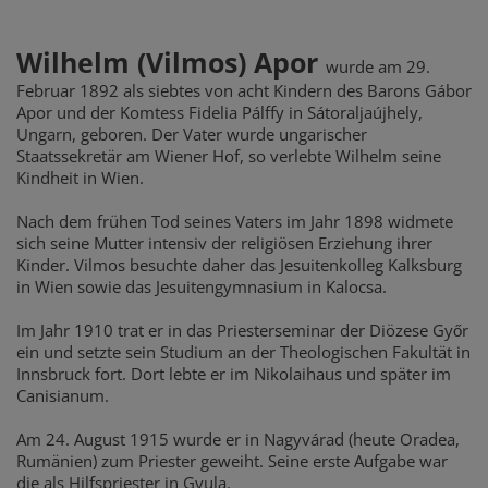
Wilhelm (Vilmos) Apor
wurde am 29.
Februar 1892 als siebtes von acht Kindern des Barons Gábor
Apor und der Komtess Fidelia Pálffy in Sátoraljaújhely,
Ungarn, geboren. Der Vater wurde ungarischer
Staatssekretär am Wiener Hof, so verlebte Wilhelm seine
Kindheit in Wien.
Nach dem frühen Tod seines Vaters im Jahr 1898 widmete
sich seine Mutter intensiv der religiösen Erziehung ihrer
Kinder. Vilmos besuchte daher das Jesuitenkolleg Kalksburg
in Wien sowie das Jesuitengymnasium in Kalocsa.
Im Jahr 1910 trat er in das Priesterseminar der Diözese Győr
ein und setzte sein Studium an der Theologischen Fakultät in
Innsbruck fort. Dort lebte er im Nikolaihaus und später im
Canisianum.
Am 24. August 1915 wurde er in Nagyvárad (heute Oradea,
Rumänien) zum Priester geweiht. Seine erste Aufgabe war
die als Hilfspriester in Gyula.